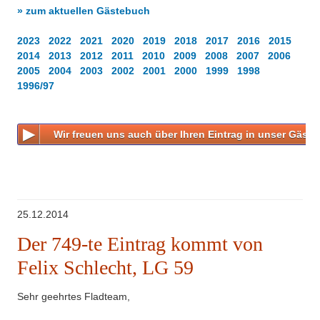
Über uns
» zum aktuellen Gästebuch
Newsletter für Lehrkräfte
Besonderheiten
2023
2022
2021
2020
2019
2018
2017
2016
2015
Newsletter für Ehemalige
2014
2013
2012
2011
2010
2009
2008
2007
2006
Projekte
2005
2004
2003
2002
2001
2000
1999
1998
Online-Gästebuch
1996/97
Eduthek
Hinweise zum Datenschutz
Wir freuen uns auch über Ihren Eintrag in unser Gäst
Impressum
25.12.2014
Der 749-te Eintrag kommt von
Felix Schlecht, LG 59
Sehr geehrtes Fladteam,