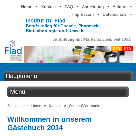
Home
•
Kontakt
•
FAQ
•
Anmeldung
•
Anfahrt
•
Impressum
•
Datenschutz
•
Institut Dr. Flad
Berufskolleg für Chemie, Pharmazie,
Biotechnologie und Umwelt
Ausbildung mit Markenzeichen. Seit 1951.
CTA
PTA
Hauptmenü
Home
Menü
Aktuelles
Kontakt
Sie sind hier:
Home
>
Kontakt
>
Online-Gästebuch
Ausbildung
Willkommen in unserem
Infomaterial anfordern
Gästebuch 2014
Berufsinformation
Anfahrt