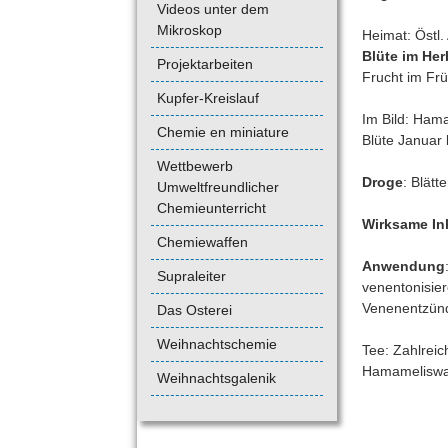
Videos unter dem
Mikroskop
Heimat: Östl.
Blüte im Her
Projektarbeiten
Frucht im Frü
Kupfer-Kreislauf
Im Bild: Hama
Chemie en miniature
Blüte Januar 
Wettbewerb
Droge
: Blätt
Umweltfreundlicher
Chemieunterricht
Wirksame Inh
Chemiewaffen
Anwendung
Supraleiter
venentonisie
Venenentzün
Das Osterei
Weihnachtschemie
Tee: Zahlreic
Hamameliswas
Weihnachtsgalenik