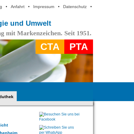
g
•
Anfahrt
•
Impressum
•
Datenschutz
•
ogie und Umwelt
g mit Markenzeichen. Seit 1951.
CTA
PTA
duthek
icht