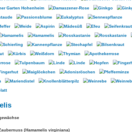
lis
gewächse
 Zaubernuss (Hamamelis virginiana)