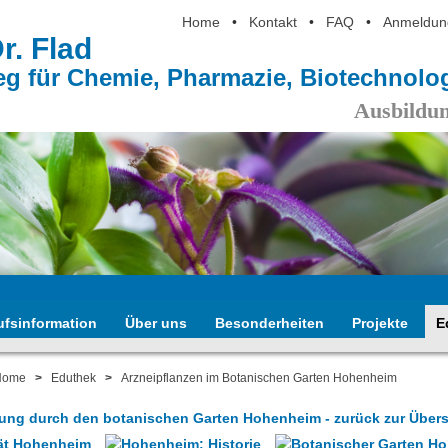
Home
•
Kontakt
•
FAQ
•
Anmeldun
Dr. Flad
eg für Chemie, Pharmazie, Biotechnol
Ausbildun
ufsinformation
Über uns
Besonderheiten
Projekte
E
Home
>
Eduthek
>
Arzneipflanzen im Botanischen Garten Hohenheim
ung durch den botanischen Garten Hohenheim - zurück zur Übers