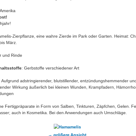
 Amerika
bst!
hjahr!
melis-Zierpflanze, eine wahre Zierde im Park oder Garten. Heimat: Ch
bis März.
er und Rinde
altsstoffe
: Gerbstoffe verschiedener Art
: Aufgrund adstringierender, blutstillender, entzündungshemmender un
render Wirkung äußerlich bei kleinen Wunden, Krampfadern, Hämorrho
dungen
he Fertigpräparate in Form von Salben, Tinkturen, Zäpfchen, Gelen. F
ser; auch in Kosmetika. Bei den Anwendungen auch Umschläge.
→ größere Ansicht