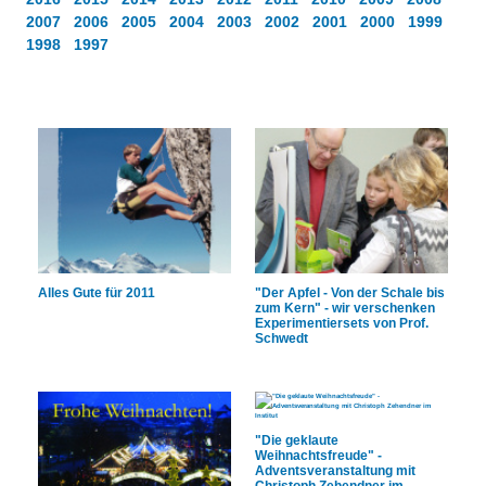
Über uns
2007
2006
2005
2004
2003
2002
2001
2000
1999
QM-Zertifizierung nach SGB III / AZAV
1998
1997
Besonderheiten
Preisrätsel
Projekte
Unsere Linktipps
Eduthek
Pressearchiv
Benzolring-Archiv
Alles Gute für 2011
"Der Apfel - Von der Schale bis
zum Kern" - wir verschenken
Experimentiersets von Prof.
Schwedt
"Die geklaute
Weihnachtsfreude" -
Adventsveranstaltung mit
Christoph Zehendner im