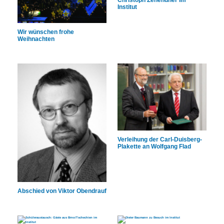
Institut
Wir wünschen frohe
Weihnachten
Verleihung der Carl-Duisberg-
Plakette an Wolfgang Flad
Abschied von Viktor Obendrauf