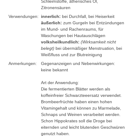
Projektarbeiten
Schleimstoffe, ätherisches Öl,
Zitronensäuren
Kupfer-Kreislauf
Verwendungen:
innerlich:
bei Durchfall, bei Heiserkeit
äußerlich:
zum Gurgeln bei Entzündungen
Chemie en miniature
im Mund- und Rachenraums, für
Waschungen bei Hautauschlägen
Wettbewerb Umweltfreundlicher Chemieunterricht
volksheilkundlich:
(Wirksamkeit nicht
belegt)
bei übermäßiger Menstruation, bei
Chemiewaffen
Weißfluss und zur Blutreinigung
Anmerkungen:
Gegenanzeigen und Nebenwirkungen:
Supraleiter
keine bekannt
Das Osterei
Art der Anwendung:
Die fermentierten Blätter werden als
Weihnachtschemie
koffeinfreier Schwarzteeersatz verwendet.
Brombeerfrüchte haben einen hohen
Weihnachtsgalenik
Vitamingehalt und können zu Marmelade,
Schnaps und Weinen verarbeitet werden.
Schon Hippokrates soll die Droge bei
eiternden und leicht blutenden Geschwüren
genutzt haben.