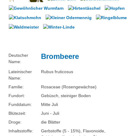
Über uns
Nanotechnologie
Besonderheiten
Chemie in der Mikrowelle
Projekte
Chemischer Index und Gewässergüte
Eduthek
Herbarium
Brombeere
Deutscher
Arzneipflanzen im Botanischen Garten Hohenheim
Name:
Lateinischer
Rubus fruticosus
Perlonfasern
Name:
Suppenchemie
Familie:
Rosaceae (Rosengewächse)
Fundort:
Gebüsch, steiniger Boden
Experimente mit Oxi-Reinigern
Funddatum:
Mitte Juli
Chemie im alten Ägypten
Blütezeit:
Juni - Juli
Droge:
die Blätter
Videos unter dem Mikroskop
Inhaltsstoffe:
Gerbstoffe (5 - 15%), Flavonoide,