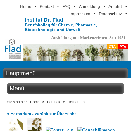
Home
•
Kontakt
•
FAQ
•
Anmeldung
•
Anfahrt
•
Impressum
•
Datenschutz
•
Institut Dr. Flad
Berufskolleg für Chemie, Pharmazie,
Biotechnologie und Umwelt
Ausbildung mit Markenzeichen. Seit 1951.
CTA
PTA
Hauptmenü
Home
Menü
Aktuelles
Eduthek
Sie sind hier:
Home
>
Eduthek
>
Herbarium
Ausbildung
« Herbarium - zurück zur Übersicht
Kabinettstücke
Berufsinformation
SuperLab - Das Labor in der Küche