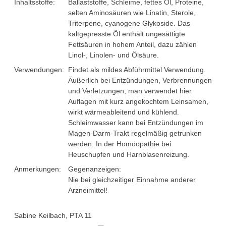
Projektarbeiten
Inhaltsstoffe:
Ballaststoffe, Schleime, fettes Öl, Proteine,
selten Aminosäuren wie Linatin, Sterole,
Kupfer-Kreislauf
Triterpene, cyanogene Glykoside. Das
kaltgepresste Öl enthält ungesättigte
Chemie en miniature
Fettsäuren in hohem Anteil, dazu zählen
Linol-, Linolen- und Ölsäure.
Wettbewerb Umweltfreundlicher Chemieunterricht
Verwendungen:
Findet als mildes Abführmittel Verwendung.
Äußerlich bei Entzündungen, Verbrennungen
Chemiewaffen
und Verletzungen, man verwendet hier
Auflagen mit kurz angekochtem Leinsamen,
Supraleiter
wirkt wärmeableitend und kühlend.
Schleimwasser kann bei Entzündungen im
Das Osterei
Magen-Darm-Trakt regelmäßig getrunken
werden. In der Homöopathie bei
Weihnachtschemie
Heuschupfen und Harnblasenreizung.
Anmerkungen:
Gegenanzeigen:
Weihnachtsgalenik
Nie bei gleichzeitiger Einnahme anderer
Arzneimittel!
Sabine Keilbach, PTA 11