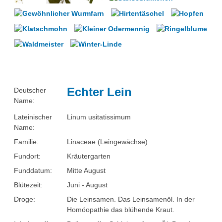
Über uns
Nanotechnologie
Besonderheiten
Chemie in der Mikrowelle
Projekte
Chemischer Index und Gewässergüte
Eduthek
Herbarium
Echter Lein
Deutscher
Arzneipflanzen im Botanischen Garten Hohenheim
Name:
Lateinischer
Linum usitatissimum
Perlonfasern
Name:
Suppenchemie
Familie:
Linaceae (Leingewächse)
Fundort:
Kräutergarten
Experimente mit Oxi-Reinigern
Funddatum:
Mitte August
Chemie im alten Ägypten
Blütezeit:
Juni - August
Droge:
Die Leinsamen. Das Leinsamenöl. In der
Videos unter dem Mikroskop
Homöopathie das blühende Kraut.