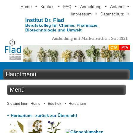
Home
•
Kontakt
•
FAQ
•
Anmeldung
•
Anfahrt
•
Impressum
•
Datenschutz
•
Institut Dr. Flad
Berufskolleg für Chemie, Pharmazie,
Biotechnologie und Umwelt
Ausbildung mit Markenzeichen. Seit 1951.
CTA
PTA
Hauptmenü
Home
Menü
Aktuelles
Eduthek
Sie sind hier:
Home
>
Eduthek
>
Herbarium
Ausbildung
« Herbarium - zurück zur Übersicht
Kabinettstücke
Berufsinformation
SuperLab - Das Labor in der Küche